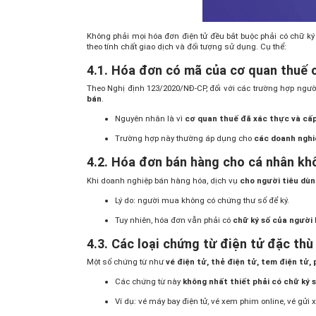
Không phải mọi hóa đơn điện tử đều bắt buộc phải có chữ ký
theo tính chất giao dịch và đối tượng sử dụng. Cụ thể:
4.1. Hóa đơn có mã của cơ quan thuế 
Theo Nghị định 123/2020/NĐ-CP, đối với các trường hợp ngư
bán
.
Nguyên nhân là vì
cơ quan thuế đã xác thực và cấ
Trường hợp này thường áp dụng cho
các doanh nghiệ
4.2. Hóa đơn bán hàng cho cá nhân kh
Khi doanh nghiệp bán hàng hóa, dịch vụ
cho người tiêu dùn
Lý do: người mua không có chứng thư số để ký.
Tuy nhiên, hóa đơn vẫn phải có
chữ ký số của người
4.3. Các loại chứng từ điện tử đặc th
Một số chứng từ như
vé điện tử, thẻ điện tử, tem điện tử, 
Các chứng từ này
không nhất thiết phải có chữ ký 
Ví dụ: vé máy bay điện tử, vé xem phim online, vé gửi