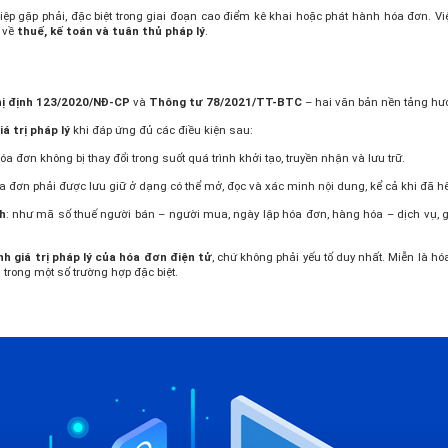
ệp gặp phải, đặc biệt trong giai đoạn cao điểm kê khai hoặc phát hành hóa đơn. Vi
o về
thuế, kế toán và tuân thủ pháp lý
.
ị định 123/2020/NĐ-CP
và
Thông tư 78/2021/TT-BTC
– hai văn bản nền tảng hướ
iá trị pháp lý
khi đáp ứng đủ các điều kiện sau:
hóa đơn không bị thay đổi trong suốt quá trình khởi tạo, truyền nhận và lưu trữ.
óa đơn phải được lưu giữ ở dạng có thể mở, đọc và xác minh nội dung, kể cả khi đã hế
h
: như mã số thuế người bán – người mua, ngày lập hóa đơn, hàng hóa – dịch vụ, giá
nh giá trị pháp lý của hóa đơn điện tử
, chứ không phải yếu tố duy nhất. Miễn là 
trong một số trường hợp đặc biệt.