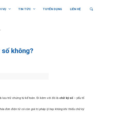
H VỤ
TIN TỨC
TUYỂN DỤNG
LIÊN HỆ
?
ý số không?
à lưu trữ chứng từ kế toán. Đi kèm với đó là
chữ ký số
– yếu tố
hóa đơn điện tử có còn giá trị pháp lý hay không khi thiếu chữ ký