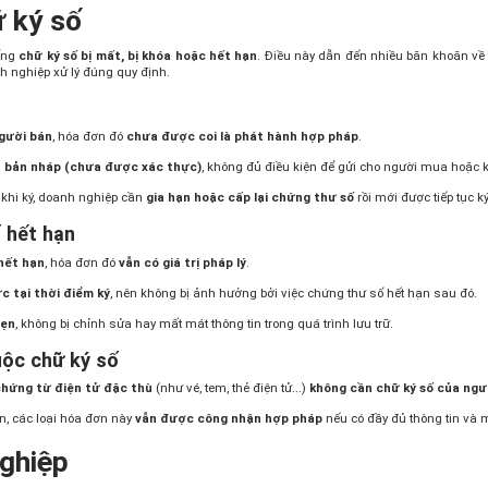
ữ ký số
uống
chữ ký số bị mất, bị khóa hoặc hết hạn
. Điều này dẫn đến nhiều băn khoăn về
nh nghiệp xử lý đúng quy định.
gười bán
, hóa đơn đó
chưa được coi là phát hành hợp pháp
.
i
bản nháp (chưa được xác thực)
, không đủ điều kiện để gửi cho người mua hoặc k
 khi ký, doanh nghiệp cần
gia hạn hoặc cấp lại chứng thư số
rồi mới được tiếp tục 
ố hết hạn
hết hạn
, hóa đơn đó
vẫn có giá trị pháp lý
.
c tại thời điểm ký
, nên không bị ảnh hưởng bởi việc chứng thư số hết hạn sau đó.
vẹn
, không bị chỉnh sửa hay mất mát thông tin trong quá trình lưu trữ.
uộc chữ ký số
hứng từ điện tử đặc thù
(như vé, tem, thẻ điện tử...)
không cần chữ ký số của ngư
n, các loại hóa đơn này
vẫn được công nhận hợp pháp
nếu có đầy đủ thông tin và 
nghiệp