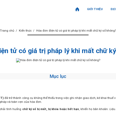
GIỚI THIỆU
DỊC
Trang chủ
Kiến thức
Hóa đơn điện tử có giá trị pháp lý khi mất chữ ký số không
ện tử có giá trị pháp lý khi mất chữ k
Mục lục
ĐT)
đã trở thành công cụ không thể thiếu trong việc ghi nhận giao dịch, kê khai thuế v
 pháp và toàn vẹn của hóa đơn.
 phải tình huống
chữ ký số bị mất, bị khóa hoặc hết hạn
, khiến họ băn khoăn:
Liệu 