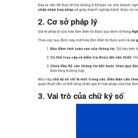
Đây là vấn đề thực tế mà không ít kế toán và chủ doanh nghi
chấp nhận hợp pháp
sẽ giúp doanh nghiệp tránh được rủi r
2. Cơ sở pháp lý
Giá trị pháp lý của hóa đơn điện tử được quy định rõ trong
Ngh
Theo các quy định này, một hóa đơn điện tử được xem là
có g
Bảo đảm tính toàn vẹn của thông tin
: Dữ liệu trên 
Có thể truy cập và kiểm tra được khi cần thiết
: H
Chứa đầy đủ các thông tin bắt buộc theo quy địn
theo từng trường hợp.
Như vậy,
chữ ký số chỉ là một trong các điều kiện cấu thà
quan thuế vẫn có thể công nhận giá trị hợp pháp của hóa đơn 
3. Vai trò của chữ ký số