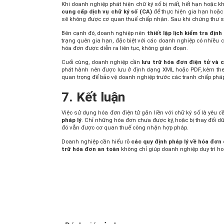
Khi doanh nghiệp phát hiện chữ ký số bị mất, hết hạn hoặc k
cung cấp dịch vụ chữ ký số (CA)
để thực hiện gia hạn hoặc 
sẽ không được cơ quan thuế chấp nhận. Sau khi chứng thư s
Bên cạnh đó, doanh nghiệp nên
thiết lập lịch kiểm tra định
trạng quên gia hạn, đặc biệt với các doanh nghiệp có nhiều 
hóa đơn được diễn ra liên tục, không gián đoạn.
Cuối cùng, doanh nghiệp cần
lưu trữ hóa đơn điện tử và 
phát hành nên được lưu ở định dạng XML hoặc PDF, kèm theo 
quan trọng để bảo vệ doanh nghiệp trước các tranh chấp pháp l
7. Kết luận
Việc sử dụng hóa đơn điện tử gắn liền với chữ ký số là yêu c
pháp lý
. Chỉ những hóa đơn chưa được ký, hoặc bị thay đổi dữ
đó vẫn được cơ quan thuế công nhận hợp pháp.
Doanh nghiệp cần hiểu rõ
các quy định pháp lý về hóa đơn 
trữ hóa đơn an toàn
không chỉ giúp doanh nghiệp duy trì ho