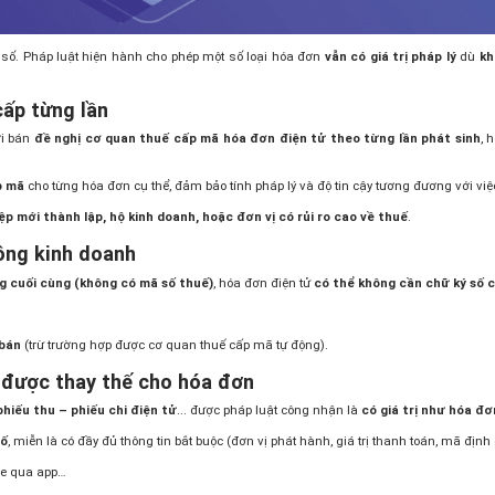
 số. Pháp luật hiện hành cho phép một số loại hóa đơn
vẫn có giá trị pháp lý
dù
kh
cấp từng lần
ời bán
đề nghị cơ quan thuế cấp mã hóa đơn điện tử theo từng lần phát sinh
, 
p mã
cho từng hóa đơn cụ thể, đảm bảo tính pháp lý và độ tin cậy tương đương với việc
p mới thành lập, hộ kinh doanh, hoặc đơn vị có rủi ro cao về thuế
.
ông kinh doanh
g cuối cùng (không có mã số thuế)
, hóa đơn điện tử
có thể không cần chữ ký số 
 bán
(trừ trường hợp được cơ quan thuế cấp mã tự động).
ù được thay thế cho hóa đơn
phiếu thu – phiếu chi điện tử
... được pháp luật công nhận là
có giá trị như hóa đơ
số
, miễn là có đầy đủ thông tin bắt buộc (đơn vị phát hành, giá trị thanh toán, mã định 
 xe qua app…