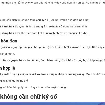
g nhận điện tử” thay cho con dấu và chữ ký tay của doanh nghiệp. Nó không chỉ đ
n
ung cấp dịch vụ chứng thực chữ ký số (CA). Khi ký lên hóa đơn, nó giúp:
t hành hóa đơn
, tránh tình trạng giả mạo hoặc sử dụng sai danh tính.
ội dung hóa đơn
, thể hiện cam kết chịu trách nhiệm về thông tin kê khai.
u hóa đơn
(số tiền, ngày lập, thông tin hàng hóa...) đều khiến chữ ký số mất hiệu lực. Nhờ vậy, c
 phát hành.
c tính nguyên bản của dữ liệu
, đảm bảo chứng từ có thể sử dụng hợp pháp trong kế 
n hợp lệ
 ký số thể hiện
ý chí, cam kết và trách nhiệm pháp lý của người ký
. Một hóa đơn có
ng kê khai đúng thực tế.
 với hóa đơn giấy có chữ ký và con dấu truyền thống.
 không cần chữ ký số