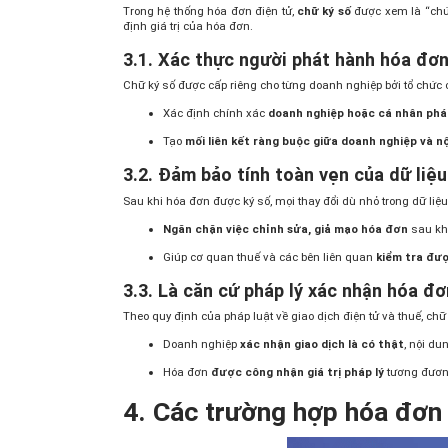
Trong hệ thống hóa đơn điện tử,
chữ ký số
được xem là “chứn
định giá trị của hóa đơn.
3.1. Xác thực người phát hành hóa đơ
Chữ ký số được cấp riêng cho từng doanh nghiệp bởi tổ chức c
Xác định chính xác
doanh nghiệp hoặc cá nhân phá
Tạo
mối liên kết ràng buộc giữa doanh nghiệp và n
3.2. Đảm bảo tính toàn vẹn của dữ liệ
Sau khi hóa đơn được ký số, mọi thay đổi dù nhỏ trong dữ liệu 
Ngăn chặn việc chỉnh sửa, giả mạo hóa đơn
sau khi
Giúp cơ quan thuế và các bên liên quan
kiểm tra đượ
3.3. Là căn cứ pháp lý xác nhận hóa đơ
Theo quy định của pháp luật về giao dịch điện tử và thuế, chữ
Doanh nghiệp
xác nhận giao dịch là có thật
, nội du
Hóa đơn
được công nhận giá trị pháp lý
tương đương
4. Các trường hợp hóa đơn