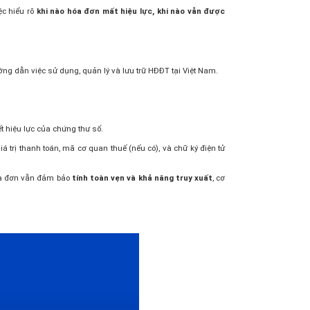
ệc hiểu rõ
khi nào hóa đơn mất hiệu lực, khi nào vẫn được
ng dẫn việc sử dụng, quản lý và lưu trữ HĐĐT tại Việt Nam.
t hiệu lực của chứng thư số.
 trị thanh toán, mã cơ quan thuế (nếu có), và chữ ký điện tử
hóa đơn vẫn đảm bảo
tính toàn vẹn và khả năng truy xuất
, cơ