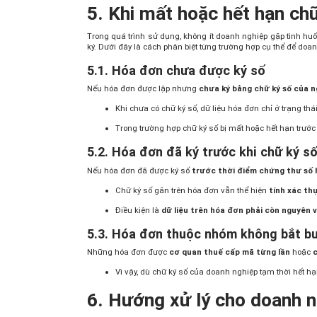
5. Khi mất hoặc hết hạn ch
Trong quá trình sử dụng, không ít doanh nghiệp gặp tình h
ký. Dưới đây là cách phân biệt từng trường hợp cụ thể để doa
5.1. Hóa đơn chưa được ký số
Nếu hóa đơn được lập nhưng
chưa ký bằng chữ ký số của n
Khi chưa có chữ ký số, dữ liệu hóa đơn chỉ ở trạng thá
Trong trường hợp chữ ký số bị mất hoặc hết hạn trước
5.2. Hóa đơn đã ký trước khi chữ ký s
Nếu hóa đơn đã được ký số
trước thời điểm chứng thư số 
Chữ ký số gắn trên hóa đơn vẫn thể hiện
tính xác thự
Điều kiện là
dữ liệu trên hóa đơn phải còn nguyên 
5.3. Hóa đơn thuộc nhóm không bắt b
Những hóa đơn được
cơ quan thuế cấp mã từng lần
hoặc
c
Vì vậy, dù chữ ký số của doanh nghiệp tạm thời hết hạ
6. Hướng xử lý cho doanh 