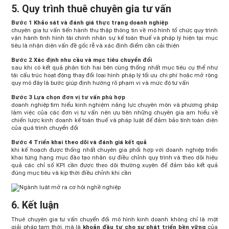
5. Quy trình thuê chuyên gia tư vấn
Bước 1 Khảo sát và đánh giá thực trạng doanh nghiệp
chuyên gia tư vấn tiến hành thu thập thông tin về mô hình tổ chức quy trình
vận hành tình hình tài chính nhân sự kế toán thuế và pháp lý hiện tại mục
tiêu là nhận diện vấn đề gốc rễ và xác định điểm cần cải thiện
Bước 2 Xác định nhu cầu và mục tiêu chuyển đổi
sau khi có kết quả phân tích hai bên cùng thống nhất mục tiêu cụ thể như
tái cấu trúc hoạt động thay đổi loại hình pháp lý tối ưu chi phí hoặc mở rộng
quy mô đây là bước giúp định hướng rõ phạm vi và mức độ tư vấn
Bước 3 Lựa chọn đơn vị tư vấn phù hợp
doanh nghiệp tìm hiểu kinh nghiệm năng lực chuyên môn và phương pháp
làm việc của các đơn vị tư vấn nên ưu tiên những chuyên gia am hiểu về
chiến lược kinh doanh kế toán thuế và pháp luật để đảm bảo tính toàn diện
của quá trình chuyển đổi
Bước 4 Triển khai theo dõi và đánh giá kết quả
khi kế hoạch được thống nhất chuyên gia phối hợp với doanh nghiệp triển
khai từng hạng mục đào tạo nhân sự điều chỉnh quy trình và theo dõi hiệu
quả các chỉ số KPI cần được theo dõi thường xuyên để đảm bảo kết quả
đúng mục tiêu và kịp thời điều chỉnh khi cần
6. Kết luận
Thuê chuyên gia tư vấn chuyển đổi mô hình kinh doanh không chỉ là một
giải pháp tạm thời, mà là
khoản đầu tư cho sự phát triển bền vững
của