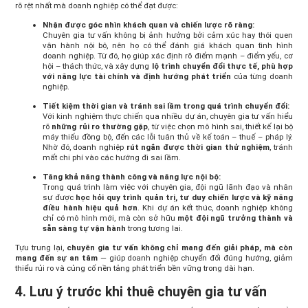
rõ rệt nhất mà doanh nghiệp có thể đạt được:
Nhận được góc nhìn khách quan và chiến lược rõ ràng:
Chuyên gia tư vấn không bị ảnh hưởng bởi cảm xúc hay thói quen
vận hành nội bộ, nên họ có thể đánh giá khách quan tình hình
doanh nghiệp. Từ đó, họ giúp xác định rõ điểm mạnh – điểm yếu, cơ
hội – thách thức, và xây dựng
lộ trình chuyển đổi thực tế, phù hợp
với năng lực tài chính và định hướng phát triển
của từng doanh
nghiệp.
Tiết kiệm thời gian và tránh sai lầm trong quá trình chuyển đổi:
Với kinh nghiệm thực chiến qua nhiều dự án, chuyên gia tư vấn hiểu
rõ
những rủi ro thường gặp
, từ việc chọn mô hình sai, thiết kế lại bộ
máy thiếu đồng bộ, đến các lỗi tuân thủ về kế toán – thuế – pháp lý.
Nhờ đó, doanh nghiệp
rút ngắn được thời gian thử nghiệm
, tránh
mất chi phí vào các hướng đi sai lầm.
Tăng khả năng thành công và năng lực nội bộ:
Trong quá trình làm việc với chuyên gia, đội ngũ lãnh đạo và nhân
sự được
học hỏi quy trình quản trị, tư duy chiến lược và kỹ năng
điều hành hiệu quả hơn
. Khi dự án kết thúc, doanh nghiệp không
chỉ có mô hình mới, mà còn sở hữu
một đội ngũ trưởng thành và
sẵn sàng tự vận hành
trong tương lai.
Tựu trung lại,
chuyên gia tư vấn không chỉ mang đến giải pháp, mà còn
mang đến sự an tâm
— giúp doanh nghiệp chuyển đổi đúng hướng, giảm
thiểu rủi ro và củng cố nền tảng phát triển bền vững trong dài hạn.
4. Lưu ý trước khi thuê chuyên gia tư vấn