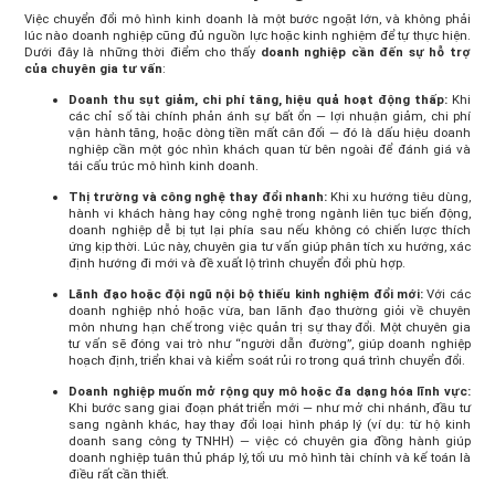
Việc chuyển đổi mô hình kinh doanh là một bước ngoặt lớn, và không phải
lúc nào doanh nghiệp cũng đủ nguồn lực hoặc kinh nghiệm để tự thực hiện.
Dưới đây là những thời điểm cho thấy
doanh nghiệp cần đến sự hỗ trợ
của chuyên gia tư vấn
:
Doanh thu sụt giảm, chi phí tăng, hiệu quả hoạt động thấp:
Khi
các chỉ số tài chính phản ánh sự bất ổn — lợi nhuận giảm, chi phí
vận hành tăng, hoặc dòng tiền mất cân đối — đó là dấu hiệu doanh
nghiệp cần một góc nhìn khách quan từ bên ngoài để đánh giá và
tái cấu trúc mô hình kinh doanh.
Thị trường và công nghệ thay đổi nhanh:
Khi xu hướng tiêu dùng,
hành vi khách hàng hay công nghệ trong ngành liên tục biến động,
doanh nghiệp dễ bị tụt lại phía sau nếu không có chiến lược thích
ứng kịp thời. Lúc này, chuyên gia tư vấn giúp phân tích xu hướng, xác
định hướng đi mới và đề xuất lộ trình chuyển đổi phù hợp.
Lãnh đạo hoặc đội ngũ nội bộ thiếu kinh nghiệm đổi mới:
Với các
doanh nghiệp nhỏ hoặc vừa, ban lãnh đạo thường giỏi về chuyên
môn nhưng hạn chế trong việc quản trị sự thay đổi. Một chuyên gia
tư vấn sẽ đóng vai trò như “người dẫn đường”, giúp doanh nghiệp
hoạch định, triển khai và kiểm soát rủi ro trong quá trình chuyển đổi.
Doanh nghiệp muốn mở rộng quy mô hoặc đa dạng hóa lĩnh vực:
Khi bước sang giai đoạn phát triển mới — như mở chi nhánh, đầu tư
sang ngành khác, hay thay đổi loại hình pháp lý (ví dụ: từ hộ kinh
doanh sang công ty TNHH) — việc có chuyên gia đồng hành giúp
doanh nghiệp tuân thủ pháp lý, tối ưu mô hình tài chính và kế toán là
điều rất cần thiết.