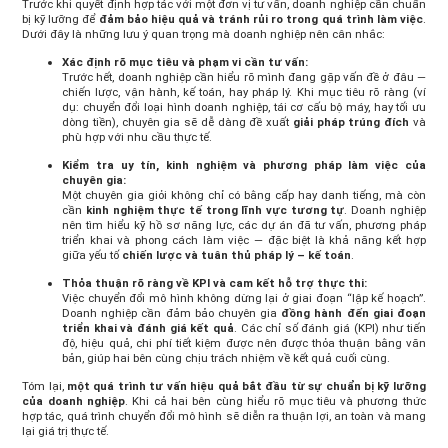
Trước khi quyết định hợp tác với một đơn vị tư vấn, doanh nghiệp cần chuẩn
bị kỹ lưỡng để
đảm bảo hiệu quả và tránh rủi ro trong quá trình làm việc
.
Dưới đây là những lưu ý quan trọng mà doanh nghiệp nên cân nhắc:
Xác định rõ mục tiêu và phạm vi cần tư vấn:
Trước hết, doanh nghiệp cần hiểu rõ mình đang gặp vấn đề ở đâu —
chiến lược, vận hành, kế toán, hay pháp lý. Khi mục tiêu rõ ràng (ví
dụ: chuyển đổi loại hình doanh nghiệp, tái cơ cấu bộ máy, hay tối ưu
dòng tiền), chuyên gia sẽ dễ dàng đề xuất
giải pháp trúng đích
và
phù hợp với nhu cầu thực tế.
Kiểm tra uy tín, kinh nghiệm và phương pháp làm việc của
chuyên gia:
Một chuyên gia giỏi không chỉ có bằng cấp hay danh tiếng, mà còn
cần
kinh nghiệm thực tế trong lĩnh vực tương tự
. Doanh nghiệp
nên tìm hiểu kỹ hồ sơ năng lực, các dự án đã tư vấn, phương pháp
triển khai và phong cách làm việc — đặc biệt là khả năng kết hợp
giữa yếu tố
chiến lược và tuân thủ pháp lý – kế toán
.
Thỏa thuận rõ ràng về KPI và cam kết hỗ trợ thực thi:
Việc chuyển đổi mô hình không dừng lại ở giai đoạn “lập kế hoạch”.
Doanh nghiệp cần đảm bảo chuyên gia
đồng hành đến giai đoạn
triển khai và đánh giá kết quả
. Các chỉ số đánh giá (KPI) như tiến
độ, hiệu quả, chi phí tiết kiệm được nên được thỏa thuận bằng văn
bản, giúp hai bên cùng chịu trách nhiệm về kết quả cuối cùng.
Tóm lại,
một quá trình tư vấn hiệu quả bắt đầu từ sự chuẩn bị kỹ lưỡng
của doanh nghiệp
. Khi cả hai bên cùng hiểu rõ mục tiêu và phương thức
hợp tác, quá trình chuyển đổi mô hình sẽ diễn ra thuận lợi, an toàn và mang
lại giá trị thực tế.