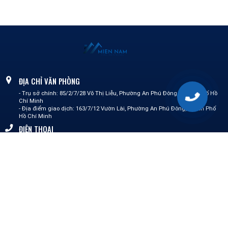
ĐỊA CHỈ VĂN PHÒNG
- Trụ sở chính: 85/2/7/28 Võ Thị Liễu, Phường An Phú Đông, Thành phố Hồ
Chí Minh
- Địa điểm giao dịch: 163/7/12 Vườn Lài, Phường An Phú Đông,Thành Phố
Hồ Chí Minh
ĐIỆN THOẠI
0387 148 575 - Mai Lành
0862 511 711 - Nguyễn Linh
0364 156 592 - Tường Vi
0339 075 233 - Kim Trinh
0325 508 468 - Quốc Cường
EMAIL
info@miennamct.com
DỊCH VỤ CỦA CHÚNG TÔI