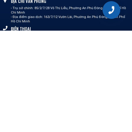
ĐỊA CHỈ VĂN PHÒNG
- Trụ sở chính: 85/2/7/28 Võ Thị Liễu, Phường An Phú Đông, Thành phố Hồ
Chí Minh
- Địa điểm giao dịch: 163/7/12 Vườn Lài, Phường An Phú Đông,Thành Phố
Hồ Chí Minh
ĐIỆN THOẠI
0387 148 575 - Mai Lành
0862 511 711 - Nguyễn Linh
0364 156 592 - Tường Vi
0339 075 233 - Kim Trinh
0325 508 468 - Quốc Cường
EMAIL
info@miennamct.com
DỊCH VỤ CỦA CHÚNG TÔI
Thành lập doanh nghiệp
Thành lập công ty
Thành lập doanh nghiệp vốn nước ngoài
Đơn vị trực thuộc CN, VP, địa điểm KD
Thay đổi giấy phép kinh doanh
Thay đổi mô hình kinh doanh
Kế toán trọn gói
Hành chính - Kế toán tổng hợp