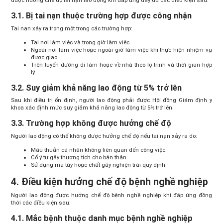
được hưởng chế độ tai nạn lao động khi đáp ứng đầy đủ các điều kiện sau:
3.1. Bị tai nạn thuộc trường hợp được công nhận
Tai nạn xảy ra trong một trong các trường hợp:
Tại nơi làm việc và trong giờ làm việc.
Ngoài nơi làm việc hoặc ngoài giờ làm việc khi thực hiện nhiệm vụ
được giao.
Trên tuyến đường đi làm hoặc về nhà theo lộ trình và thời gian hợp
lý.
3.2. Suy giảm khả năng lao động từ 5% trở lên
Sau khi điều trị ổn định, người lao động phải được Hội đồng Giám định y
khoa xác định mức suy giảm khả năng lao động từ 5% trở lên.
3.3. Trường hợp không được hưởng chế độ
Người lao động có thể không được hưởng chế độ nếu tai nạn xảy ra do:
Mâu thuẫn cá nhân không liên quan đến công việc.
Cố ý tự gây thương tích cho bản thân.
Sử dụng ma túy hoặc chất gây nghiện trái quy định.
4. Điều kiện hưởng chế độ bệnh nghề nghiệp
Người lao động được hưởng chế độ bệnh nghề nghiệp khi đáp ứng đồng
thời các điều kiện sau:
4.1. Mắc bệnh thuộc danh mục bệnh nghề nghiệp