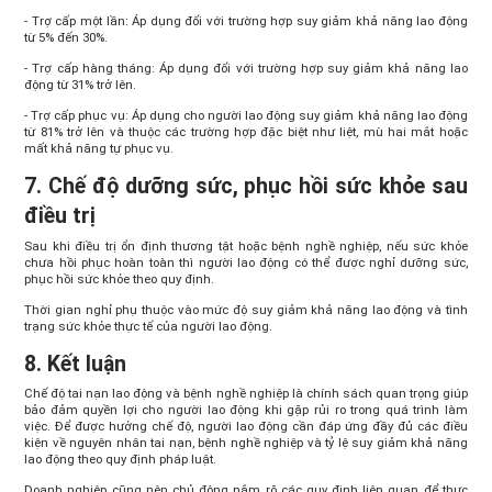
- Trợ cấp một lần: Áp dụng đối với trường hợp suy giảm khả năng lao động
từ 5% đến 30%.
- Trợ cấp hàng tháng: Áp dụng đối với trường hợp suy giảm khả năng lao
động từ 31% trở lên.
- Trợ cấp phục vụ: Áp dụng cho người lao động suy giảm khả năng lao động
từ 81% trở lên và thuộc các trường hợp đặc biệt như liệt, mù hai mắt hoặc
mất khả năng tự phục vụ.
7. Chế độ dưỡng sức, phục hồi sức khỏe sau
điều trị
Sau khi điều trị ổn định thương tật hoặc bệnh nghề nghiệp, nếu sức khỏe
chưa hồi phục hoàn toàn thì người lao động có thể được nghỉ dưỡng sức,
phục hồi sức khỏe theo quy định.
Thời gian nghỉ phụ thuộc vào mức độ suy giảm khả năng lao động và tình
trạng sức khỏe thực tế của người lao động.
8. Kết luận
Chế độ tai nạn lao động và bệnh nghề nghiệp là chính sách quan trọng giúp
bảo đảm quyền lợi cho người lao động khi gặp rủi ro trong quá trình làm
việc. Để được hưởng chế độ, người lao động cần đáp ứng đầy đủ các điều
kiện về nguyên nhân tai nạn, bệnh nghề nghiệp và tỷ lệ suy giảm khả năng
lao động theo quy định pháp luật.
Doanh nghiệp cũng nên chủ động nắm rõ các quy định liên quan để thực