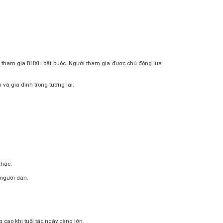
ng tham gia BHXH bắt buộc. Người tham gia được chủ động lựa
và gia đình trong tương lai.
khác.
 người dân.
g cao khi tuổi tác ngày càng lớn.