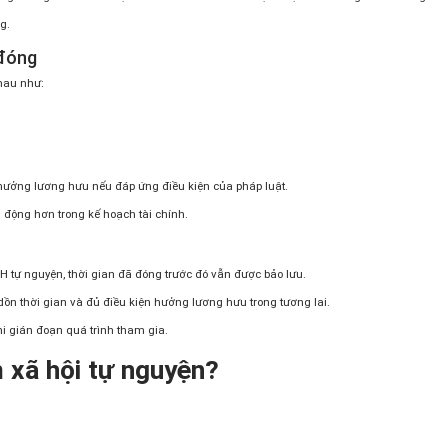
g.
 đóng
hau như:
 hưởng lương hưu nếu đáp ứng điều kiện của pháp luật.
động hơn trong kế hoạch tài chính.
 tự nguyện, thời gian đã đóng trước đó vẫn được bảo lưu.
 dồn thời gian và đủ điều kiện hưởng lương hưu trong tương lai.
i gián đoạn quá trình tham gia.
m xã hội tự nguyện?