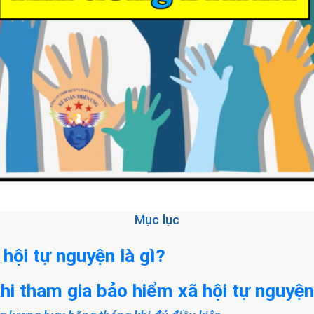
Mục lục
hội tự nguyện là gì?
 khi tham gia bảo hiểm xã hội tự nguyệ