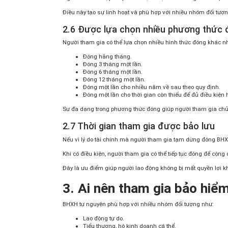
Điều này tạo sự linh hoạt và phù hợp với nhiều nhóm đối tượn
2.6 Được lựa chọn nhiều phương thức
Người tham gia có thể lựa chọn nhiều hình thức đóng khác n
Đóng hằng tháng.
Đóng 3 tháng một lần.
Đóng 6 tháng một lần.
Đóng 12 tháng một lần.
Đóng một lần cho nhiều năm về sau theo quy định.
Đóng một lần cho thời gian còn thiếu để đủ điều kiện
Sự đa dạng trong phương thức đóng giúp người tham gia chủ 
2.7 Thời gian tham gia được bảo lưu
Nếu vì lý do tài chính mà người tham gia tạm dừng đóng BHXH
Khi có điều kiện, người tham gia có thể tiếp tục đóng để cộng
Đây là ưu điểm giúp người lao động không bị mất quyền lợi kh
3. Ai nên tham gia bảo hiể
BHXH tự nguyện phù hợp với nhiều nhóm đối tượng như:
Lao động tự do.
Tiểu thương, hộ kinh doanh cá thể.