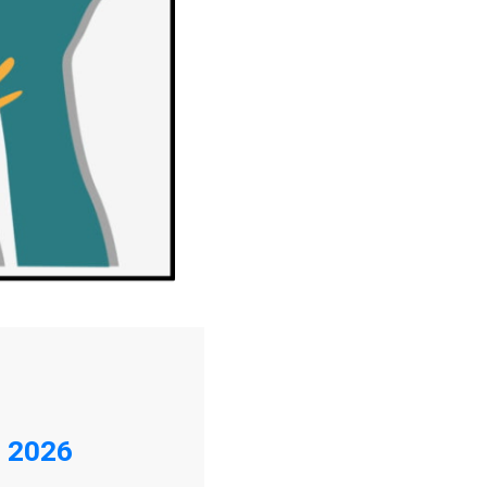
n 2026