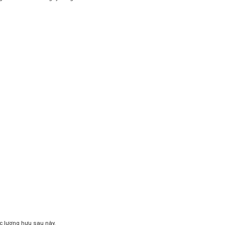
ức lương hưu sau này.