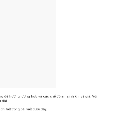
óng để hưởng lương hưu và các chế độ an sinh khi về già. Với
 dài.
 tiết trong bài viết dưới đây.