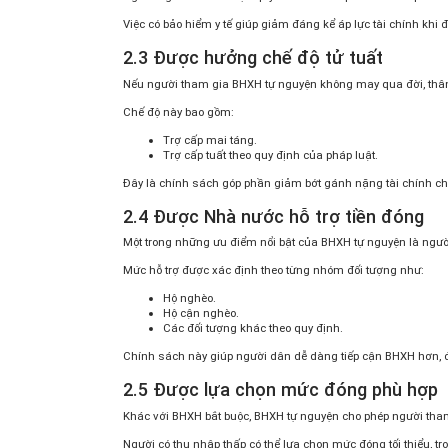
Việc có bảo hiểm y tế giúp giảm đáng kể áp lực tài chính khi đi
2.3 Được hưởng chế độ tử tuất
Nếu người tham gia BHXH tự nguyện không may qua đời, thân 
Chế độ này bao gồm:
Trợ cấp mai táng.
Trợ cấp tuất theo quy định của pháp luật.
Đây là chính sách góp phần giảm bớt gánh nặng tài chính ch
2.4 Được Nhà nước hỗ trợ tiền đóng
Một trong những ưu điểm nổi bật của BHXH tự nguyện là ngườ
Mức hỗ trợ được xác định theo từng nhóm đối tượng như:
Hộ nghèo.
Hộ cận nghèo.
Các đối tượng khác theo quy định.
Chính sách này giúp người dân dễ dàng tiếp cận BHXH hơn, đặ
2.5 Được lựa chọn mức đóng phù hợp
Khác với BHXH bắt buộc, BHXH tự nguyện cho phép người tha
Người có thu nhập thấp có thể lựa chọn mức đóng tối thiểu, t