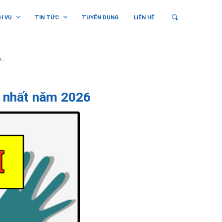
H VỤ
TIN TỨC
TUYỂN DỤNG
LIÊN HỆ
6
i nhất năm 2026