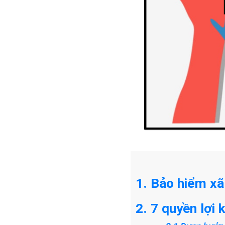
1. Bảo hiểm xã 
2. 7 quyền lợi