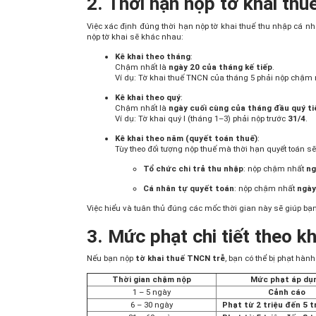
2. Thời hạn nộp tờ khai th
Việc xác định đúng thời hạn nộp tờ khai thuế thu nhập cá nh
nộp tờ khai sẽ khác nhau:
Kê khai theo tháng
:
Chậm nhất là
ngày 20 của tháng kế tiếp
.
Ví dụ: Tờ khai thuế TNCN của tháng 5 phải nộp chậm 
Kê khai theo quý
:
Chậm nhất là
ngày cuối cùng của tháng đầu quý ti
Ví dụ: Tờ khai quý I (tháng 1–3) phải nộp trước
31/4
.
Kê khai theo năm (quyết toán thuế)
:
Tùy theo đối tượng nộp thuế mà thời hạn quyết toán sẽ
Tổ chức chi trả thu nhập
: nộp chậm nhất
ng
Cá nhân tự quyết toán
: nộp chậm nhất
ngày
Việc hiểu và tuân thủ đúng các mốc thời gian này sẽ giúp bạn
3. Mức phạt chi tiết theo 
Nếu bạn nộp
tờ khai thuế TNCN trễ
, bạn có thể bị phạt hàn
Thời gian chậm nộp
Mức phạt áp dụ
1 – 5 ngày
Cảnh cáo
6 – 30 ngày
Phạt từ 2 triệu đến 5 t