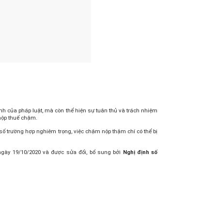
nh của pháp luật, mà còn thể hiện sự tuân thủ và trách nhiệm
nộp thuế chậm.
 số trường hợp nghiêm trọng, việc chậm nộp thậm chí có thể bị
ngày 19/10/2020 và được sửa đổi, bổ sung bởi
Nghị định số