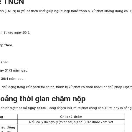
uế TNCN
ân (TNCN) là yếu tố then chốt giúp người nộp thuế tránh bị xử phạt không đáng có. 
nhất vào ngày 20/6.
ếp theo
.
 khác:
ày 31/3
năm sau.
 30/4
năm sau.
 chủ động trong kế hoạch tài chính, tránh bị xử phạt và đảm bảo tuân thủ pháp luật 
khoảng thời gian chậm nộp
h chính tùy theo số
ngày chậm
. Càng chậm lâu, mức phạt càng cao. Dưới đây là bảng
ng
Ghi chú thêm
Nếu có lý do hợp lý (thiên tai, sự cố…), sẽ được xem xét
riệu đồng