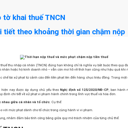
p tờ khai thuế TNCN
i tiết theo khoảng thời gian chậm nộp
 thuế thu nhập cá nhân (TNCN) đúng hạn không chỉ là nghĩa vụ bắt buộc theo quy đị
à cá nhân hoặc hộ kinh doanh nhỏ – vẫn còn mơ hồ về thời hạn cũng như hậu quả khi 
 chế tài xử phạt từ cảnh cáo đến tiền phạt lên đến hàng chục triệu đồng. Trong một
n hiện nay được áp dụng chủ yếu theo
Nghị định số 125/2020/NĐ‑CP
, ban hành 
uy định chi tiết về xử phạt vi phạm hành chính trong lĩnh vực thuế và hóa đơn.
 nhau giữa cá nhân và tổ chức
. Cụ thể:
o với mức phạt dành cho tổ chức trong cùng hành vi vi phạm.
 dụng, nhằm đảm bảo tính công bằng giữa quy mô trách nhiệm của từng chủ thể.