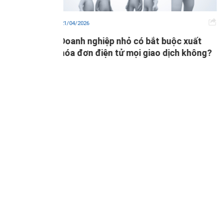
04/02/2026
xuất
Lịch nộp báo cáo và tờ khai thuế từ A-
 không?
Z năm 2026