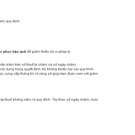
ước quy định.
c phục hậu quả
để giảm thiểu rủi ro pháp lý.
 phần trăm trên số thuế bị chậm và số ngày chậm.
ội dung trong quyết định đó, không khiếu nại sai quy trình.
cực, cung cấp thông tin rõ ràng sẽ giúp bạn được xem xét giảm
 nộp thuế không nắm rõ quy định. Tùy theo số ngày chậm, mức