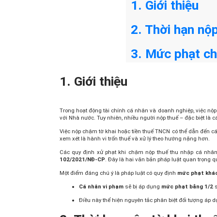
1. Giới thiệu
2. Thời hạn nộ
3. Mức phạt ch
1. Giới thiệu
Trong hoạt động tài chính cá nhân và doanh nghiệp, việc nộp
với Nhà nước. Tuy nhiên, nhiều người nộp thuế – đặc biệt l
Việc nộp chậm tờ khai hoặc tiền thuế TNCN có thể dẫn đến các
xem xét là hành vi trốn thuế và xử lý theo hướng nặng hơn.
Các quy định xử phạt khi chậm nộp thuế thu nhập cá nhâ
102/2021/NĐ‑CP
. Đây là hai văn bản pháp luật quan trọng q
Một điểm đáng chú ý là pháp luật có quy định
mức phạt khác
Cá nhân vi phạm
sẽ bị áp dụng
mức phạt bằng 1/2
s
Điều này thể hiện nguyên tắc phân biệt đối tượng áp