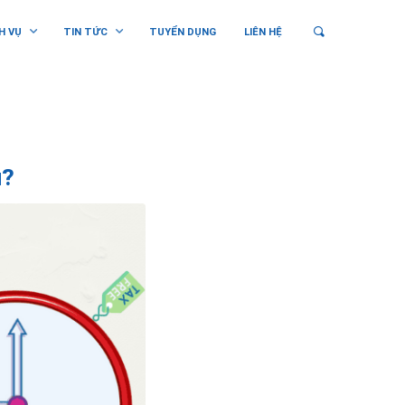
H VỤ
TIN TỨC
TUYỂN DỤNG
LIÊN HỆ
u?