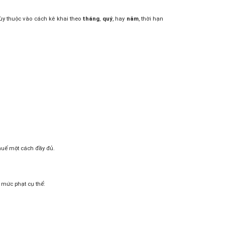
Tùy thuộc vào cách kê khai theo
tháng
,
quý
, hay
năm
, thời hạn
thuế một cách đầy đủ.
 mức phạt cụ thể: