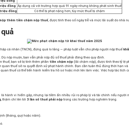
riệu đồng
triệu đồng
Áp dụng cả với trường hợp quá 91 ngày nhưng không phát sinh thuế
triệu đồng
Có thể bị phạt nặng hơn, tùy mức thuế bị chậm
 nộp thêm tiền chậm nộp thuế
, được tính theo số ngày trễ và mức lãi suất do nhà n
 quả
nhập cá nhân (TNCN), đừng quá lo lắng — pháp luật vẫn cho phép người nộp thuế
khắ
c. Dù nộp muộn, bạn vẫn phải nộp đủ số thuế phải đóng theo quy định.
ền thuế, bạn sẽ bị tính thêm phần
tiền chậm nộp
(lãi chậm nộp), được tính theo tỷ lệ
ơ quan thuế sẽ ra quyết định xử phạt hành chính. Bạn cần tuân thủ đúng thời hạn và n
quan thuế có thể tiến hành kiểm tra hồ sơ hoặc mời lên làm việc. Việc hợp tác tích 
là hành vi hiếm gặp, nhưng lại tiềm ẩn nhiều rủi ro pháp lý và tài chính nếu người
g
, thậm chí lên tới
3 lần số thuế phải nộp
trong các trường hợp nghiêm trọng.
ịnh (tháng, quý hoặc năm).
ó.