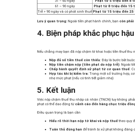
31 – 60 ngày
Phạt từ 5 triệu đến 8 t
61 – 90 ngày
Phạt từ 8 triệu đến 15 
Trễ > 90 ngày và có phát sinh thuế
Phạt từ 15 triệu đến 25 
Lưu ý quan trọng:
Ngoài tiền phạt hành chính, bạn
còn phải
4. Biện pháp khắc phục hậu
Nếu chẳng may bạn đã nộp chậm tờ khai hoặc tiền thuế thu 
Nộp đủ số tiền thuế còn thiếu
: Đây là bước bắt buộ
Nộp tiền chậm nộp (tiền phạt do nộp trễ)
: Ngoài ti
Chấp hành quyết định xử phạt từ cơ quan thuế
: C
Hợp tác khi bị kiểm tra:
Trong một số trường hợp, cơ 
nhẹ mức phạt (nếu có tình tiết giảm nhẹ)
5. Kết luận
Việc nộp chậm thuế thu nhập cá nhân (TNCN) tuy không phải 
phạt có thể dao động từ
cảnh cáo đến hàng chục triệu đồn
Điều quan trọng là bạn cần
Hiểu rõ thời hạn nộp tờ khai và nộp thuế
theo quy đ
Tuân thủ đúng hạn
để tránh bị xử phạt không đáng c