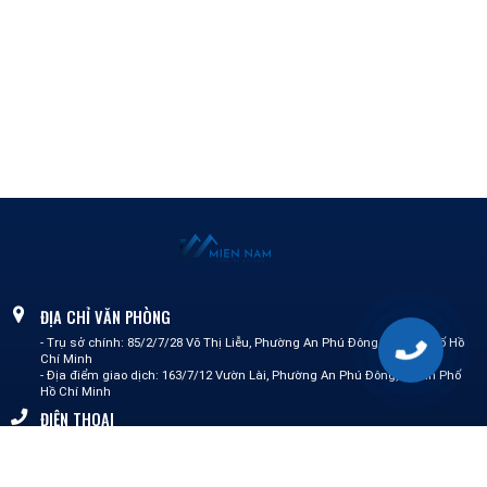
ĐỊA CHỈ VĂN PHÒNG
- Trụ sở chính: 85/2/7/28 Võ Thị Liễu, Phường An Phú Đông, Thành phố Hồ
Chí Minh
- Địa điểm giao dịch: 163/7/12 Vườn Lài, Phường An Phú Đông,Thành Phố
Hồ Chí Minh
ĐIỆN THOẠI
0387 148 575 - Mai Lành
0862 511 711 - Nguyễn Linh
0364 156 592 - Tường Vi