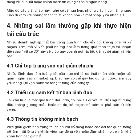
động về lãi suất hoặc chính sách tín dụng từ phía ngân hàng.
Mặc dù các giải pháp này nghe có vẻ hứa hẹn, nhưng việc thực hiện chúng
luôn đi kèm với những thách thức không nhỏ về mặt pháp lý và nhân sự.
4. Những sai lầm thường gặp khi thực hiện
tái cấu trúc
Nhiều doanh nghiệp thất bại trong quá trình chuyển đổi không phải vì kế
hoạch kém, mà vì vấp phải những sai lầm trong quá trình thực thi. Nhận
diện các “vết xe đổ” này sẽ giúp quý doanh nghiệp tiết kiệm thời gian và tiền
bạc.
4.1 Chỉ tập trung vào cắt giảm chi phí
Nhiều lãnh đạo lầm tưởng tái cấu trúc chỉ là sa thải nhân viên hoặc cắt
giảm ngân sách marketing. Điều này có thể gây tác dụng ngược, làm suy
yếu năng lực vận hành và tăng trưởng của công ty.
4.2 Thiếu sự cam kết từ ban lãnh đạo
Tái cấu trúc là một quá trình đau đớn, đòi hỏi sự quyết liệt. Nếu người đứng
đầu không gương mẫu hoặc do dự, kế hoạch sẽ sớm bị phá sản từ bên
trong.
4.3 Thông tin không minh bạch
Việc giấu giếm tình trạng tài chính với cổ đông hoặc các đối tác quan trọng
sẽ làm mất lòng tin, khiến việc huy động vốn hoặc đàm phán nợ trở nên khó
khăn hơn bao giờ hết.