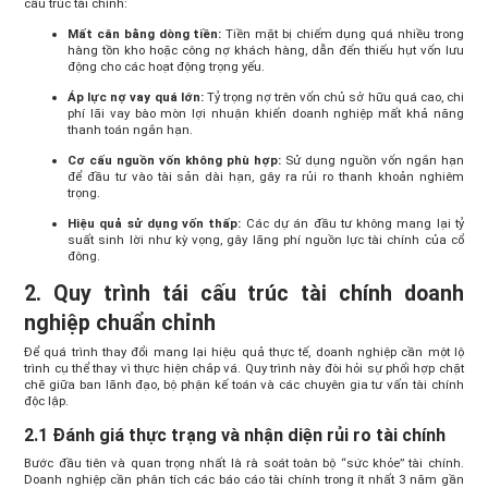
cấu trúc tài chính:
Mất cân bằng dòng tiền:
Tiền mặt bị chiếm dụng quá nhiều trong
hàng tồn kho hoặc công nợ khách hàng, dẫn đến thiếu hụt vốn lưu
động cho các hoạt động trọng yếu.
Áp lực nợ vay quá lớn:
Tỷ trọng nợ trên vốn chủ sở hữu quá cao, chi
phí lãi vay bào mòn lợi nhuận khiến doanh nghiệp mất khả năng
thanh toán ngắn hạn.
Cơ cấu nguồn vốn không phù hợp:
Sử dụng nguồn vốn ngắn hạn
để đầu tư vào tài sản dài hạn, gây ra rủi ro thanh khoản nghiêm
trọng.
Hiệu quả sử dụng vốn thấp:
Các dự án đầu tư không mang lại tỷ
suất sinh lời như kỳ vọng, gây lãng phí nguồn lực tài chính của cổ
đông.
2. Quy trình tái cấu trúc tài chính doanh
nghiệp chuẩn chỉnh
Để quá trình thay đổi mang lại hiệu quả thực tế, doanh nghiệp cần một lộ
trình cụ thể thay vì thực hiện chắp vá. Quy trình này đòi hỏi sự phối hợp chặt
chẽ giữa ban lãnh đạo, bộ phận kế toán và các chuyên gia tư vấn tài chính
độc lập.
2.1 Đánh giá thực trạng và nhận diện rủi ro tài chính
Bước đầu tiên và quan trọng nhất là rà soát toàn bộ “sức khỏe” tài chính.
Doanh nghiệp cần phân tích các báo cáo tài chính trong ít nhất 3 năm gần