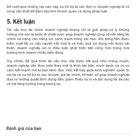
Để vượt qua những rào cản này, sự hỗ trợ từ các đơn vị chuyên nghiệp là vô
cùng cần thiết để đảm bảo tính khách quan và đúng pháp luật.
5. Kết luận
Tái cấu trúc tài chính doanh nghiệp không chỉ là giải pháp xử lý khủng
hoảng mà còn là bước đi chiến lược giúp doanh nghiệp củng cố nền tảng tài
chính và nâng cao năng lực cạnh tranh trong dài hạn. Khi dòng tiền được
kiểm soát tốt, cơ cấu nguồn vốn hợp lý và hiệu quả sử dụng vốn được cải
thiện, doanh nghiệp sẽ có điều kiện phát triển bền vững hơn trong môi
trường kinh doanh nhiều biến động.
Tuy nhiên, để quá trình tái cấu trúc đạt được kết quả như mong muốn,
doanh nghiệp cần thực hiện theo một lộ trình bài bản, minh bạch và có sự
cam kết mạnh mẽ từ ban lãnh đạo. Việc kết hợp giữa kinh nghiệm quản trị
nội bộ và sự hỗ trợ từ các chuyên gia tài chính, kế toán sẽ giúp doanh nghiệp
đưa ra những quyết định đúng đắn, giảm thiểu rủi ro và tận dụng tối đa các
cơ hội tăng trưởng trong tương lai.
Đánh giá của bạn