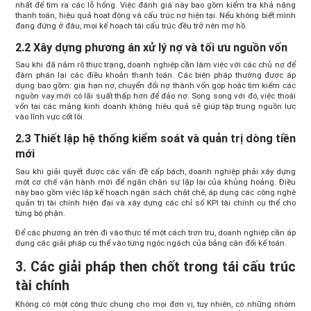
nhất để tìm ra các lỗ hổng. Việc đánh giá này bao gồm kiểm tra khả năng
thanh toán, hiệu quả hoạt động và cấu trúc nợ hiện tại. Nếu không biết mình
đang đứng ở đâu, mọi kế hoạch tái cấu trúc đều trở nên mơ hồ.
2.2 Xây dựng phương án xử lý nợ và tối ưu nguồn vốn
Sau khi đã nắm rõ thực trạng, doanh nghiệp cần làm việc với các chủ nợ để
đàm phán lại các điều khoản thanh toán. Các biện pháp thường được áp
dụng bao gồm: gia hạn nợ, chuyển đổi nợ thành vốn góp hoặc tìm kiếm các
nguồn vay mới có lãi suất thấp hơn để đảo nợ. Song song với đó, việc thoái
vốn tại các mảng kinh doanh không hiệu quả sẽ giúp tập trung nguồn lực
vào lĩnh vực cốt lõi.
2.3 Thiết lập hệ thống kiểm soát và quản trị dòng tiền
mới
Sau khi giải quyết được các vấn đề cấp bách, doanh nghiệp phải xây dựng
một cơ chế vận hành mới để ngăn chặn sự lặp lại của khủng hoảng. Điều
này bao gồm việc lập kế hoạch ngân sách chặt chẽ, áp dụng các công nghệ
quản trị tài chính hiện đại và xây dựng các chỉ số KPI tài chính cụ thể cho
từng bộ phận.
Để các phương án trên đi vào thực tế một cách trơn tru, doanh nghiệp cần áp
dụng các giải pháp cụ thể vào từng ngóc ngách của bảng cân đối kế toán.
3. Các giải pháp then chốt trong tái cấu trúc
tài chính
Không có một công thức chung cho mọi đơn vị, tuy nhiên, có những nhóm