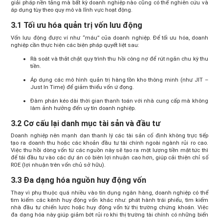
giải pháp nền tảng mà bất kỳ doanh nghiệp nào cũng có thể nghiên cứu và
áp dụng tùy theo quy mô và lĩnh vực hoạt động.
3.1 Tối ưu hóa quản trị vốn lưu động
Vốn lưu động được ví như “máu” của doanh nghiệp. Để tối ưu hóa, doanh
nghiệp cần thực hiện các biện pháp quyết liệt sau:
Rà soát và thắt chặt quy trình thu hồi công nợ để rút ngắn chu kỳ thu
tiền.
Áp dụng các mô hình quản trị hàng tồn kho thông minh (như JIT –
Just In Time) để giảm thiểu vốn ứ đọng.
Đàm phán kéo dài thời gian thanh toán với nhà cung cấp mà không
làm ảnh hưởng đến uy tín doanh nghiệp.
3.2 Cơ cấu lại danh mục tài sản và đầu tư
Doanh nghiệp nên mạnh dạn thanh lý các tài sản cố định không trực tiếp
tạo ra doanh thu hoặc các khoản đầu tư tài chính ngoài ngành rủi ro cao.
Việc thu hồi dòng vốn từ các nguồn này sẽ tạo ra một lượng tiền mặt tức thì
để tái đầu tư vào các dự án có biên lợi nhuận cao hơn, giúp cải thiện chỉ số
ROE (lợi nhuận trên vốn chủ sở hữu).
3.3 Đa dạng hóa nguồn huy động vốn
Thay vì phụ thuộc quá nhiều vào tín dụng ngân hàng, doanh nghiệp có thể
tìm kiếm các kênh huy động vốn khác như: phát hành trái phiếu, tìm kiếm
nhà đầu tư chiến lược hoặc huy động vốn từ thị trường chứng khoán. Việc
đa dạng hóa này giúp giảm bớt rủi ro khi thị trường tài chính có những biến