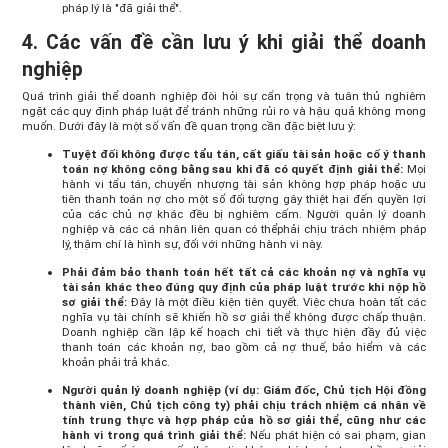
pháp lý là "đã giải thể".
4. Các vấn đề cần lưu ý khi giải thể doanh
nghiệp
Quá trình giải thể doanh nghiệp đòi hỏi sự cẩn trọng và tuân thủ nghiêm
ngặt các quy định pháp luật để tránh những rủi ro và hậu quả không mong
muốn. Dưới đây là một số vấn đề quan trọng cần đặc biệt lưu ý:
Tuyệt đối không được tẩu tán, cất giấu tài sản hoặc cố ý thanh
toán nợ không công bằng sau khi đã có quyết định giải thể:
Mọi
hành vi tẩu tán, chuyển nhượng tài sản không hợp pháp hoặc ưu
tiên thanh toán nợ cho một số đối tượng gây thiệt hại đến quyền lợi
của các chủ nợ khác đều bị nghiêm cấm. Người quản lý doanh
nghiệp và các cá nhân liên quan có thểphải chịu trách nhiệm pháp
lý, thậm chí là hình sự, đối với những hành vi này.
Phải đảm bảo thanh toán hết tất cả các khoản nợ và nghĩa vụ
tài sản khác theo đúng quy định của pháp luật trước khi nộp hồ
sơ giải thể:
Đây là một điều kiện tiên quyết. Việc chưa hoàn tất các
nghĩa vụ tài chính sẽ khiến hồ sơ giải thể không được chấp thuận.
Doanh nghiệp cần lập kế hoạch chi tiết và thực hiện đầy đủ việc
thanh toán các khoản nợ, bao gồm cả nợ thuế, bảo hiểm và các
khoản phải trả khác.
Người quản lý doanh nghiệp (ví dụ: Giám đốc, Chủ tịch Hội đồng
thành viên, Chủ tịch công ty) phải chịu trách nhiệm cá nhân về
tính trung thực và hợp pháp của hồ sơ giải thể, cũng như các
hành vi trong quá trình giải thể:
Nếu phát hiện có sai phạm, gian