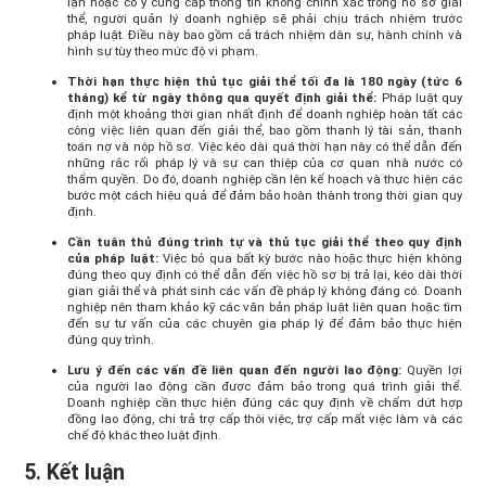
lận hoặc cố ý cung cấp thông tin không chính xác trong hồ sơ giải
thể, người quản lý doanh nghiệp sẽ phải chịu trách nhiệm trước
pháp luật. Điều này bao gồm cả trách nhiệm dân sự, hành chính và
hình sự tùy theo mức độ vi phạm.
Thời hạn thực hiện thủ tục giải thể tối đa là 180 ngày (tức 6
tháng) kể từ ngày thông qua quyết định giải thể:
Pháp luật quy
định một khoảng thời gian nhất định để doanh nghiệp hoàn tất các
công việc liên quan đến giải thể, bao gồm thanh lý tài sản, thanh
toán nợ và nộp hồ sơ. Việc kéo dài quá thời hạn này có thể dẫn đến
những rắc rối pháp lý và sự can thiệp của cơ quan nhà nước có
thẩm quyền. Do đó, doanh nghiệp cần lên kế hoạch và thực hiện các
bước một cách hiệu quả để đảm bảo hoàn thành trong thời gian quy
định.
Cần tuân thủ đúng trình tự và thủ tục giải thể theo quy định
của pháp luật:
Việc bỏ qua bất kỳ bước nào hoặc thực hiện không
đúng theo quy định có thể dẫn đến việc hồ sơ bị trả lại, kéo dài thời
gian giải thể và phát sinh các vấn đề pháp lý không đáng có. Doanh
nghiệp nên tham khảo kỹ các văn bản pháp luật liên quan hoặc tìm
đến sự tư vấn của các chuyên gia pháp lý để đảm bảo thực hiện
đúng quy trình.
Lưu ý đến các vấn đề liên quan đến người lao động:
Quyền lợi
của người lao động cần được đảm bảo trong quá trình giải thể.
Doanh nghiệp cần thực hiện đúng các quy định về chấm dứt hợp
đồng lao động, chi trả trợ cấp thôi việc, trợ cấp mất việc làm và các
chế độ khác theo luật định.
5. Kết luận