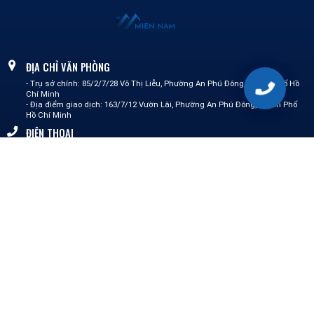
ĐỊA CHỈ VĂN PHÒNG
- Trụ sở chính: 85/2/7/28 Võ Thị Liễu, Phường An Phú Đông, Thành phố Hồ
Chí Minh
- Địa điểm giao dịch: 163/7/12 Vườn Lài, Phường An Phú Đông,Thành Phố
Hồ Chí Minh
ĐIỆN THOẠI
0387 148 575 - Mai Lành
0862 511 711 - Nguyễn Linh
0364 156 592 - Tường Vi
0339 075 233 - Kim Trinh
0325 508 468 - Quốc Cường
EMAIL
info@miennamct.com
DỊCH VỤ CỦA CHÚNG TÔI
Thành lập doanh nghiệp
Thành lập công ty
Thành lập doanh nghiệp vốn nước ngoài