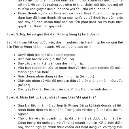
hồ sơ đến cơ quan thuế để thực hiện thủ tục chấm dứt hiệu lực mã
số thuế. Hồ sơ này thường bao gồm tờ khai chấm dứt hiệu lực mã số
thuế và các giấy tờ liên quan theo yêu cầu của cơ quan thuế.
Hoàn thành nghĩa vụ thuế với cơ quan thuế:
Doanh nghiệp phải
đảm bảo đã hoàn thành tất cả các nghĩa vụ về thuế, bao gồm việc
nộp đầy đủ các khoản thuế còn nợ, tiền phạt (nếu có) và thực hiện
quyết toán thuế theo quy định.
Bước 5: Nộp hồ sơ giải thể đến Phòng Đăng ký kinh doanh
Sau khi hoàn tất các bước trên, doanh nghiệp tiến hành nộp hồ sơ giải thể
đến Phòng Đăng ký kinh doanh. Hồ sơ thường bao gồm:
Quyết định giải thể của doanh nghiệp.
Biên bản họp về việc giải thể (nếu có).
Báo cáo thanh lý tài sản của doanh nghiệp.
Văn bản xác nhận của cơ quan thuế về việc doanh nghiệp đã hoàn
thành nghĩa vụ thuế.
Giấy chứng nhận đăng ký doanh nghiệp (bản gốc).
Giấy xác nhận về việc đã nộp con dấu và giấy chứng nhận mẫu dấu
(nếu có).
Các giấy tờ khác theo yêu cầu của Phòng Đăng ký kinh doanh.
Bước 6: Nhận kết quả cập nhật trạng thái "đã giải thể"
Sau khi tiếp nhận hồ sơ hợp lệ, Phòng Đăng ký kinh doanh sẽ tiến
hành thẩm định và ban hành Thông báo về việc giải thể của doanh
nghiệp.
Thông tin về việc doanh nghiệp đã giải thể sẽ được cập nhật trên
Cổng thông tin quốc gia về đăng ký doanh nghiệp. Kể từ thời điểm
này, doanh nghiệp chính thức chấm dứt hoạt động và có trạng thái