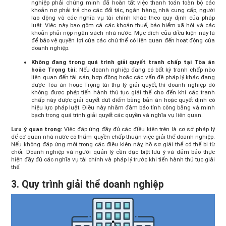
nghiệp phải chứng minh đã hoàn tất việc thanh toán toàn bộ các
khoản nợ phải trả cho các đối tác, ngân hàng, nhà cung cấp, người
lao động và các nghĩa vụ tài chính khác theo quy định của pháp
luật. Việc này bao gồm cả các khoản thuế, bảo hiểm xã hội và các
khoản phải nộp ngân sách nhà nước. Mục đích của điều kiện này là
để bảo vệ quyền lợi của các chủ thể có liên quan đến hoạt động của
doanh nghiệp.
Không đang trong quá trình giải quyết tranh chấp tại Tòa án
hoặc Trọng tài:
Nếu doanh nghiệp đang có bất kỳ tranh chấp nào
liên quan đến tài sản, hợp đồng hoặc các vấn đề pháp lý khác đang
được Tòa án hoặc Trọng tài thụ lý giải quyết, thì doanh nghiệp đó
không được phép tiến hành thủ tục giải thể cho đến khi các tranh
chấp này được giải quyết dứt điểm bằng bản án hoặc quyết định có
hiệu lực pháp luật. Điều này nhằm đảm bảo tính công bằng và minh
bạch trong quá trình giải quyết các quyền và nghĩa vụ liên quan.
Lưu ý quan trọng:
Việc đáp ứng đầy đủ các điều kiện trên là cơ sở pháp lý
để cơ quan nhà nước có thẩm quyền chấp thuận việc giải thể doanh nghiệp.
Nếu không đáp ứng một trong các điều kiện này, hồ sơ giải thể có thể bị từ
chối. Doanh nghiệp và người quản lý cần đặc biệt lưu ý và đảm bảo thực
hiện đầy đủ các nghĩa vụ tài chính và pháp lý trước khi tiến hành thủ tục giải
thể.
3. Quy trình giải thể doanh nghiệp