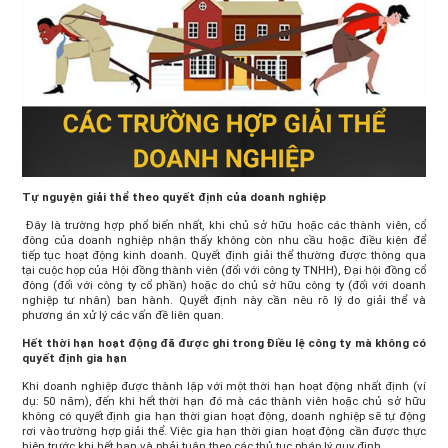
Tự nguyện giải thể theo quyết định của doanh nghiệp
Đây là trường hợp phổ biến nhất, khi chủ sở hữu hoặc các thành viên, cổ
đông của doanh nghiệp nhận thấy không còn nhu cầu hoặc điều kiện để
tiếp tục hoạt động kinh doanh. Quyết định giải thể thường được thông qua
tại cuộc họp của Hội đồng thành viên (đối với công ty TNHH), Đại hội đồng cổ
đông (đối với công ty cổ phần) hoặc do chủ sở hữu công ty (đối với doanh
nghiệp tư nhân) ban hành. Quyết định này cần nêu rõ lý do giải thể và
phương án xử lý các vấn đề liên quan.
Hết thời hạn hoạt động đã được ghi trong Điều lệ công ty mà không có
quyết định gia hạn
Khi doanh nghiệp được thành lập với một thời hạn hoạt động nhất định (ví
dụ: 50 năm), đến khi hết thời hạn đó mà các thành viên hoặc chủ sở hữu
không có quyết định gia hạn thời gian hoạt động, doanh nghiệp sẽ tự động
rơi vào trường hợp giải thể. Việc gia hạn thời gian hoạt động cần được thực
hiện trước khi hết hạn và phải tuân theo các thủ tục pháp lý quy định.