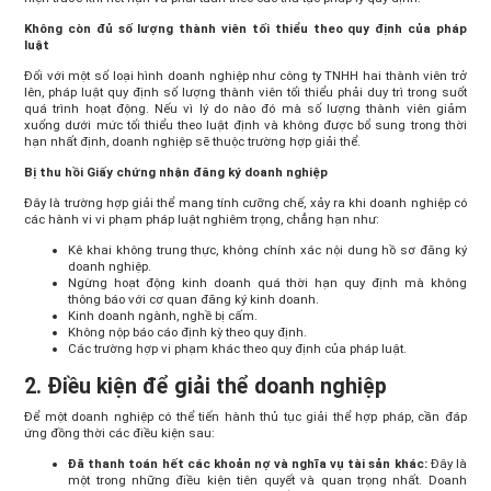
Không còn đủ số lượng thành viên tối thiểu theo quy định của pháp
luật
Đối với một số loại hình doanh nghiệp như công ty TNHH hai thành viên trở
lên, pháp luật quy định số lượng thành viên tối thiểu phải duy trì trong suốt
quá trình hoạt động. Nếu vì lý do nào đó mà số lượng thành viên giảm
xuống dưới mức tối thiểu theo luật định và không được bổ sung trong thời
hạn nhất định, doanh nghiệp sẽ thuộc trường hợp giải thể.
Bị thu hồi Giấy chứng nhận đăng ký doanh nghiệp
Đây là trường hợp giải thể mang tính cưỡng chế, xảy ra khi doanh nghiệp có
các hành vi vi phạm pháp luật nghiêm trọng, chẳng hạn như:
Kê khai không trung thực, không chính xác nội dung hồ sơ đăng ký
doanh nghiệp.
Ngừng hoạt động kinh doanh quá thời hạn quy định mà không
thông báo với cơ quan đăng ký kinh doanh.
Kinh doanh ngành, nghề bị cấm.
Không nộp báo cáo định kỳ theo quy định.
Các trường hợp vi phạm khác theo quy định của pháp luật.
2. Điều kiện để giải thể doanh nghiệp
Để một doanh nghiệp có thể tiến hành thủ tục giải thể hợp pháp, cần đáp
ứng đồng thời các điều kiện sau:
Đã thanh toán hết các khoản nợ và nghĩa vụ tài sản khác:
Đây là
một trong những điều kiện tiên quyết và quan trọng nhất. Doanh