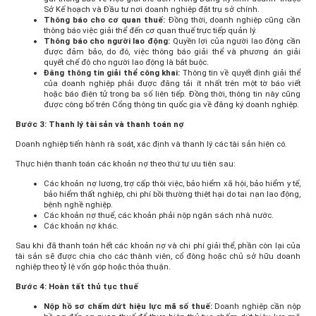
Sở Kế hoạch và Đầu tư nơi doanh nghiệp đặt trụ sở chính.
Thông báo cho cơ quan thuế:
Đồng thời, doanh nghiệp cũng cần
thông báo việc giải thể đến cơ quan thuế trực tiếp quản lý.
Thông báo cho người lao động:
Quyền lợi của người lao động cần
được đảm bảo, do đó, việc thông báo giải thể và phương án giải
quyết chế độ cho người lao động là bắt buộc.
Đăng thông tin giải thể công khai:
Thông tin về quyết định giải thể
của doanh nghiệp phải được đăng tải ít nhất trên một tờ báo viết
hoặc báo điện tử trong ba số liên tiếp. Đồng thời, thông tin này cũng
được công bố trên Cổng thông tin quốc gia về đăng ký doanh nghiệp.
Bước 3: Thanh lý tài sản và thanh toán nợ
Doanh nghiệp tiến hành rà soát, xác định và thanh lý các tài sản hiện có.
Thực hiện thanh toán các khoản nợ theo thứ tự ưu tiên sau:
Các khoản nợ lương, trợ cấp thôi việc, bảo hiểm xã hội, bảo hiểm y tế,
bảo hiểm thất nghiệp, chi phí bồi thường thiệt hại do tai nạn lao động,
bệnh nghề nghiệp.
Các khoản nợ thuế, các khoản phải nộp ngân sách nhà nước.
Các khoản nợ khác.
Sau khi đã thanh toán hết các khoản nợ và chi phí giải thể, phần còn lại của
tài sản sẽ được chia cho các thành viên, cổ đông hoặc chủ sở hữu doanh
nghiệp theo tỷ lệ vốn góp hoặc thỏa thuận.
Bước 4: Hoàn tất thủ tục thuế
Nộp hồ sơ chấm dứt hiệu lực mã số thuế:
Doanh nghiệp cần nộp