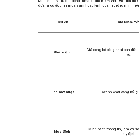
Mặc dù có vẻ tương đồng, nhưng "
giá niêm yết" và "giá bá
đưa ra quyết định mua sắm hoặc kinh doanh thông minh hơ
Tiêu chí
Giá Niêm Yế
Giá công bố công khai ban đầu
Khái niệm
vụ.
Tính bắt buộc
Có tính chất công bố, gi
Minh bạch thông tin, làm cơ sở
Mục đích
quy định.