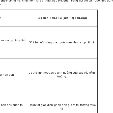
n thực tế
" là hai khái niệm khác nhau, đặc biệt quan trọng đối với cả người tiêu dùn
n.
t
Giá Bán Thực Tế (Giá Thị Trường)
 của sản phẩm/dịch
Số tiền cuối cùng mà người mua thực sự phải trả.
Có thể linh hoạt, chịu ảnh hưởng của các yếu tố thị
ới hạn trên.
trường.
 ban đầu, tuân thủ
Hoàn tất giao dịch, phản ánh giá trị thị trường thực
tế.