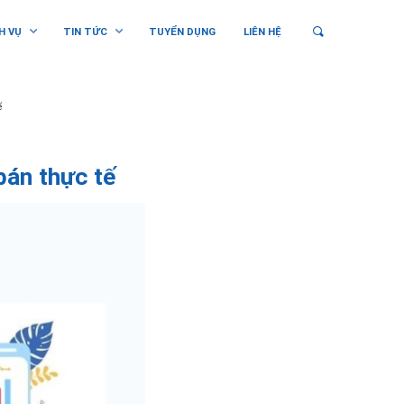
H VỤ
TIN TỨC
TUYỂN DỤNG
LIÊN HỆ
ế
 bán thực tế