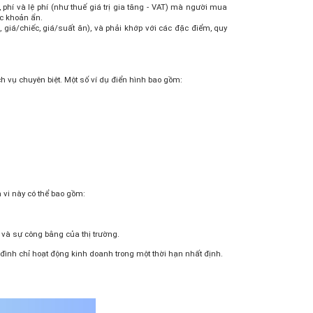
 phí và lệ phí (như thuế giá trị gia tăng - VAT) mà người mua
ác khoản ẩn.
 giá/chiếc, giá/suất ăn), và phải khớp với các đặc điểm, quy
h vụ chuyên biệt. Một số ví dụ điển hình bao gồm:
 vi này có thể bao gồm:
 và sự công bằng của thị trường.
 đình chỉ hoạt động kinh doanh trong một thời hạn nhất định.