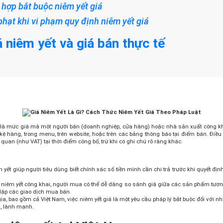
 hợp bắt buộc niêm yết giá
phạt khi vi phạm quy định niêm yết giá
á niêm yết và giá bán thực tế
hị) là mức giá mà một người bán (doanh nghiệp, cửa hàng) hoặc nhà sản xuất công 
 kệ hàng, trong menu, trên website, hoặc trên các bảng thông báo tại điểm bán. Điề
 quan (như VAT) tại thời điểm công bố, trừ khi có ghi chú rõ ràng khác.
 yết giúp người tiêu dùng biết chính xác số tiền mình cần chi trả trước khi quyết đ
 niêm yết công khai, người mua có thể dễ dàng so sánh giá giữa các sản phẩm tương
 lập các giao dịch mua bán.
a, bao gồm cả Việt Nam, việc niêm yết giá là một yêu cầu pháp lý bắt buộc đối với n
g, lành mạnh.