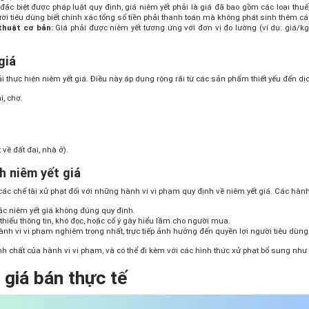
ặc biệt được pháp luật quy định, giá niêm yết phải là giá đã bao gồm các loại thuế,
ười tiêu dùng biết chính xác tổng số tiền phải thanh toán mà không phát sinh thêm c
thuật cơ bản:
Giá phải được niêm yết tương ứng với đơn vị đo lường (ví dụ: giá/kg,
giá
 thực hiện niêm yết giá. Điều này áp dụng rộng rãi từ các sản phẩm thiết yếu đến dịc
ị, chợ.
 về đất đai, nhà ở).
h niêm yết giá
ác chế tài xử phạt đối với những hành vi vi phạm quy định về niêm yết giá. Các hành
ặc niêm yết giá không đúng quy định.
thiếu thông tin, khó đọc, hoặc cố ý gây hiểu lầm cho người mua.
nh vi vi phạm nghiêm trọng nhất, trực tiếp ảnh hưởng đến quyền lợi người tiêu dùng
ính chất của hành vi vi phạm, và có thể đi kèm với các hình thức xử phạt bổ sung như
à giá bán thực tế