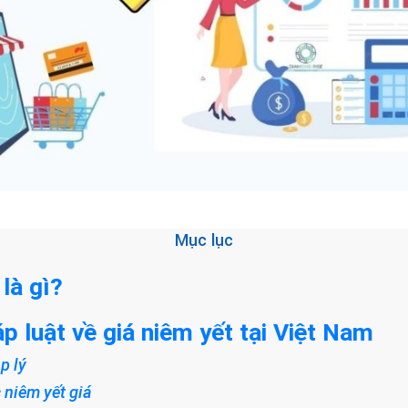
Mục lục
 là gì?
p luật về giá niêm yết tại Việt Nam
p lý
 niêm yết giá