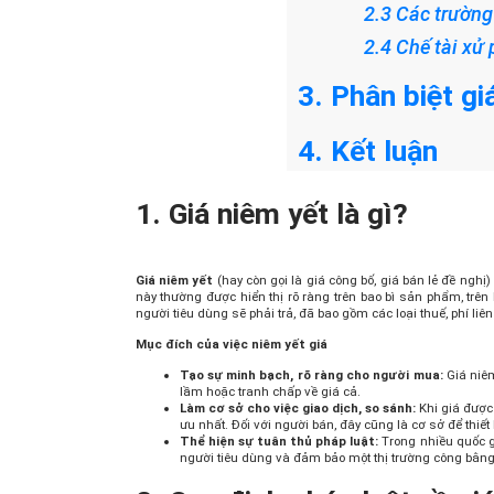
2.3 Các trường
2.4 Chế tài xử 
3. Phân biệt gi
4. Kết luận
1. Giá niêm yết là gì?
Giá niêm yết
(hay còn gọi là giá công bố, giá bán lẻ đề ng
này thường được hiển thị rõ ràng trên bao bì sản phẩm, trên
người tiêu dùng sẽ phải trả, đã bao gồm các loại thuế, phí liên
Mục đích của việc niêm yết giá
Tạo sự minh bạch, rõ ràng cho người mua:
Giá niêm
lầm hoặc tranh chấp về giá cả.
Làm cơ sở cho việc giao dịch, so sánh:
Khi giá được
ưu nhất. Đối với người bán, đây cũng là cơ sở để thiết
Thể hiện sự tuân thủ pháp luật:
Trong nhiều quốc gi
người tiêu dùng và đảm bảo một thị trường công bằn