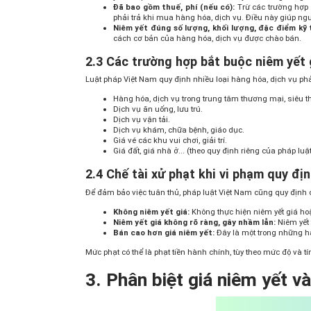
Đã bao gồm thuế, phí (nếu có):
Trừ các trường hợp đ
phải trả khi mua hàng hóa, dịch vụ. Điều này giúp ng
Niêm yết đúng số lượng, khối lượng, đặc điểm kỹ 
cách cơ bản của hàng hóa, dịch vụ được chào bán.
2.3 Các trường hợp bắt buộc niêm yết 
Luật pháp Việt Nam quy định nhiều loại hàng hóa, dịch vụ phải
Hàng hóa, dịch vụ trong trung tâm thương mại, siêu th
Dịch vụ ăn uống, lưu trú.
Dịch vụ vận tải.
Dịch vụ khám, chữa bệnh, giáo dục.
Giá vé các khu vui chơi, giải trí.
Giá đất, giá nhà ở... (theo quy định riêng của pháp luật
2.4 Chế tài xử phạt khi vi phạm quy địn
Để đảm bảo việc tuân thủ, pháp luật Việt Nam cũng quy định c
Không niêm yết giá:
Không thực hiện niêm yết giá ho
Niêm yết giá không rõ ràng, gây nhầm lẫn:
Niêm yết 
Bán cao hơn giá niêm yết:
Đây là một trong những hà
Mức phạt có thể là phạt tiền hành chính, tùy theo mức độ và t
3. Phân biệt giá niêm yết v