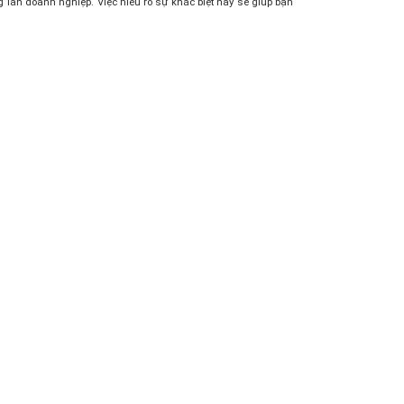
g lẫn doanh nghiệp. Việc hiểu rõ sự khác biệt này sẽ giúp bạn