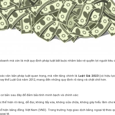
nh doanh mà còn là một quy định pháp luật bắt buộc nhằm bảo vệ quyền lợi người tiê
g các văn bản pháp luật quan trọng, mà nền tảng chính là
Luật Giá 2023
(có hiệu lự
 thay thế Luật Giá năm 2012, mang đến những quy định rõ ràng và chặt chẽ hơn.
ắc cơ bản sau đây để đảm bảo tính minh bạch và chính xác:
c thể hiện rõ ràng, dễ đọc, không tẩy xóa, không sửa chữa, không gây hiểu lầm cho
ể hiện bằng đồng Việt Nam (VND). Trong trường hợp giao dịch bằng ngoại tệ theo quy
goại tệ.