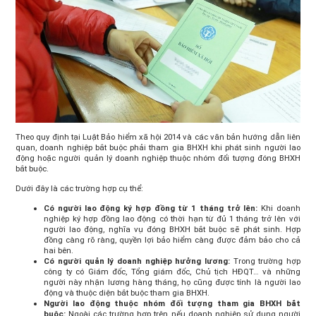
Theo quy định tại Luật Bảo hiểm xã hội 2014 và các văn bản hướng dẫn liên
quan, doanh nghiệp bắt buộc phải tham gia BHXH khi phát sinh người lao
động hoặc người quản lý doanh nghiệp thuộc nhóm đối tượng đóng BHXH
bắt buộc.
Dưới đây là các trường hợp cụ thể:
Có người lao động ký hợp đồng từ 1 tháng trở lên:
Khi doanh
nghiệp ký hợp đồng lao động có thời hạn từ đủ 1 tháng trở lên với
người lao động, nghĩa vụ đóng BHXH bắt buộc sẽ phát sinh. Hợp
đồng càng rõ ràng, quyền lợi bảo hiểm càng được đảm bảo cho cả
hai bên.
Có người quản lý doanh nghiệp hưởng lương:
Trong trường hợp
công ty có Giám đốc, Tổng giám đốc, Chủ tịch HĐQT… và những
người này nhận lương hàng tháng, họ cũng được tính là người lao
động và thuộc diện bắt buộc tham gia BHXH.
Người lao động thuộc nhóm đối tượng tham gia BHXH bắt
buộc:
Ngoài các trường hợp trên, nếu doanh nghiệp sử dụng người