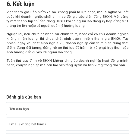
6. Kết luận
Việc tham gia Bảo hiểm xã hội không phải là lựa chọn, mà là nghĩa vụ bắt
buộc khi doanh nghiệp phát sinh lao động thuộc diện đóng BHXH. Một công
ty mới thành lập chỉ cần đóng BHXH khi có người lao động ký hợp đồng từ 1
tháng trở lên hoặc có người quản lý hưởng lương.
Ngược lại, nếu chưa có nhân sự chính thức, hoặc chỉ có chủ doanh nghiệp
không nhận lương, thì chưa phát sinh trách nhiệm tham gia BHXH. Tuy
nhiên, ngay khi phát sinh nghĩa vụ, doanh nghiệp cần thực hiện đúng thời
điểm, đúng đối tượng, đúng hồ sơ thủ tục để tránh bị xử phạt, truy thu hoặc
ảnh hưởng đến quyền lợi người lao động.
Tuân thủ quy định về BHXH không chỉ giúp doanh nghiệp hoạt động minh
bạch, chuyên nghiệp mà còn tạo nền tảng uy tín và bền vững trong dài hạn.
Đánh giá của bạn