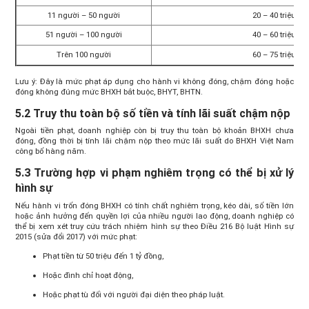
11 người – 50 người
20 – 40 triệu đ
51 người – 100 người
40 – 60 triệu đ
Trên 100 người
60 – 75 triệu đ
Lưu ý: Đây là mức phạt áp dụng cho hành vi không đóng, chậm đóng hoặc
đóng không đúng mức BHXH bắt buộc, BHYT, BHTN.
5.2 Truy thu toàn bộ số tiền và tính lãi suất chậm nộp
Ngoài tiền phạt, doanh nghiệp còn bị truy thu toàn bộ khoản BHXH chưa
đóng, đồng thời bị tính lãi chậm nộp theo mức lãi suất do BHXH Việt Nam
công bố hàng năm.
5.3 Trường hợp vi phạm nghiêm trọng có thể bị xử lý
hình sự
Nếu hành vi trốn đóng BHXH có tính chất nghiêm trọng, kéo dài, số tiền lớn
hoặc ảnh hưởng đến quyền lợi của nhiều người lao động, doanh nghiệp có
thể bị xem xét truy cứu trách nhiệm hình sự theo Điều 216 Bộ luật Hình sự
2015 (sửa đổi 2017) với mức phạt:
Phạt tiền từ 50 triệu đến 1 tỷ đồng,
Hoặc đình chỉ hoạt động,
Hoặc phạt tù đối với người đại diện theo pháp luật.