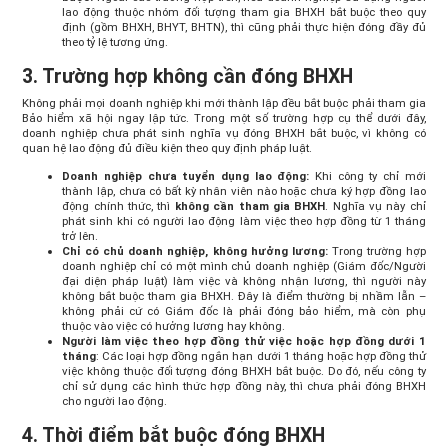
lao động thuộc nhóm đối tượng tham gia BHXH bắt buộc theo quy
định (gồm BHXH, BHYT, BHTN), thì cũng phải thực hiện đóng đầy đủ
theo tỷ lệ tương ứng.
3. Trường hợp không cần đóng BHXH
Không phải mọi doanh nghiệp khi mới thành lập đều bắt buộc phải tham gia
Bảo hiểm xã hội ngay lập tức. Trong một số trường hợp cụ thể dưới đây,
doanh nghiệp chưa phát sinh nghĩa vụ đóng BHXH bắt buộc, vì không có
quan hệ lao động đủ điều kiện theo quy định pháp luật.
Doanh nghiệp chưa tuyển dụng lao động:
Khi công ty chỉ mới
thành lập, chưa có bất kỳ nhân viên nào hoặc chưa ký hợp đồng lao
động chính thức, thì
không cần tham gia BHXH
. Nghĩa vụ này chỉ
phát sinh khi có người lao động làm việc theo hợp đồng từ 1 tháng
trở lên.
Chỉ có chủ doanh nghiệp, không hưởng lương:
Trong trường hợp
doanh nghiệp chỉ có một mình chủ doanh nghiệp (Giám đốc/Người
đại diện pháp luật) làm việc và không nhận lương, thì người này
không bắt buộc tham gia BHXH. Đây là điểm thường bị nhầm lẫn –
không phải cứ có Giám đốc là phải đóng bảo hiểm, mà còn phụ
thuộc vào việc có hưởng lương hay không.
Người làm việc theo hợp đồng thử việc hoặc hợp đồng dưới 1
tháng
: Các loại hợp đồng ngắn hạn dưới 1 tháng hoặc hợp đồng thử
việc không thuộc đối tượng đóng BHXH bắt buộc. Do đó, nếu công ty
chỉ sử dụng các hình thức hợp đồng này, thì chưa phải đóng BHXH
cho người lao động.
4. Thời điểm bắt buộc đóng BHXH