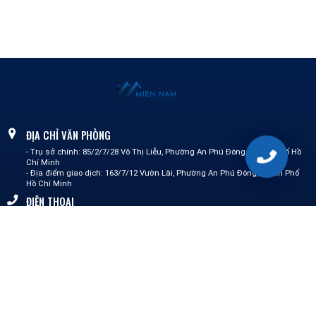
ĐỊA CHỈ VĂN PHÒNG
- Trụ sở chính: 85/2/7/28 Võ Thị Liễu, Phường An Phú Đông, Thành phố Hồ
Chí Minh
- Địa điểm giao dịch: 163/7/12 Vườn Lài, Phường An Phú Đông,Thành Phố
Hồ Chí Minh
ĐIỆN THOẠI
0387 148 575 - Mai Lành
0862 511 711 - Nguyễn Linh
0364 156 592 - Tường Vi
0339 075 233 - Kim Trinh
0325 508 468 - Quốc Cường
EMAIL
info@miennamct.com