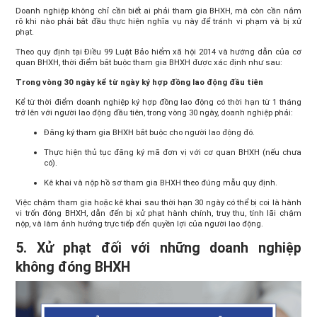
Doanh nghiệp không chỉ cần biết ai phải tham gia BHXH, mà còn cần nắm
rõ khi nào phải bắt đầu thực hiện nghĩa vụ này để tránh vi phạm và bị xử
phạt.
Theo quy định tại Điều 99 Luật Bảo hiểm xã hội 2014 và hướng dẫn của cơ
quan BHXH, thời điểm bắt buộc tham gia BHXH được xác định như sau:
Trong vòng 30 ngày kể từ ngày ký hợp đồng lao động đầu tiên
Kể từ thời điểm doanh nghiệp ký hợp đồng lao động có thời hạn từ 1 tháng
trở lên với người lao động đầu tiên, trong vòng 30 ngày, doanh nghiệp phải:
Đăng ký tham gia BHXH bắt buộc cho người lao động đó.
Thực hiện thủ tục đăng ký mã đơn vị với cơ quan BHXH (nếu chưa
có).
Kê khai và nộp hồ sơ tham gia BHXH theo đúng mẫu quy định.
Việc chậm tham gia hoặc kê khai sau thời hạn 30 ngày có thể bị coi là hành
vi trốn đóng BHXH, dẫn đến bị xử phạt hành chính, truy thu, tính lãi chậm
nộp, và làm ảnh hưởng trực tiếp đến quyền lợi của người lao động.
5. Xử phạt đối với những doanh nghiệp
không đóng BHXH